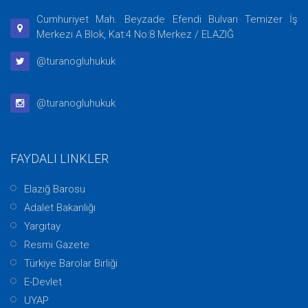
Cumhuriyet Mah. Beyzade Efendi Bulvarı Temizer İş
Merkezi A Blok, Kat:4 No:8 Merkez / ELAZIĞ
@turanogluhukuk
@turanogluhukuk
FAYDALI LINKLER
Elazığ Barosu
Adalet Bakanlığı
Yargıtay
Resmi Gazete
Türkiye Barolar Birliği
E-Devlet
UYAP