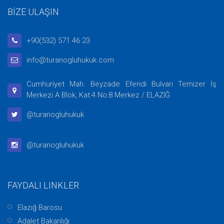
BİZE ULAŞIN
+90(532) 571 46 23
info@turanogluhukuk.com
Cumhuriyet Mah. Beyzade Efendi Bulvarı Temizer İş
Merkezi A Blok, Kat:4 No:8 Merkez / ELAZIĞ
@turanogluhukuk
@turanogluhukuk
FAYDALI LINKLER
Elazığ Barosu
Adalet Bakanlığı